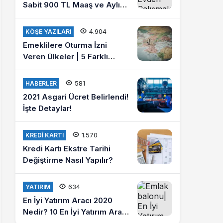
Sabit 900 TL Maaş ve Aylık
4 Bin Lira Kazanmak İster
misiniz?
4.904
KÖŞE YAZILARI
Emeklilere Oturma İzni
Veren Ülkeler | 5 Farklı
Ülkede Emeklilik Hayatı
Yaşayın
581
HABERLER
2021 Asgari Ücret Belirlendi!
İşte Detaylar!
1.570
KREDI KARTI
Kredi Kartı Ekstre Tarihi
Değiştirme Nasıl Yapılır?
634
YATIRIM
En İyi Yatırım Aracı 2020
Nedir? 10 En İyi Yatırım Aracı