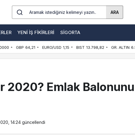
ARA
ERLER
YENI İŞ FIKIRLERI
SIGORTA
0000
GBP
64,21
EURO/USD
1,15
BIST
13.798,82
GR. ALTIN
6.
r 2020? Emlak Balonunu
020, 14:24
güncellendi