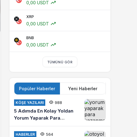
0,00 USDT
XRP
0,00 USDT
BNB
0,00 USDT
TÜMÜNÜ GÖR
Popüler Haberler
Yeni Haberler
988
KÖŞE YAZILARI
5 Adımda En Kolay Yoldan
Yorum Yaparak Para
Kazanma
564
HABERLER