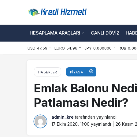
HESAPLAMA ARAÇLARI
CANLI DÖVIZ
HAB
USD
47,59
EURO
54,96
JPY
0,000000
RUB
0,00
HABERLER
PIYASA
Emlak Balonu Nedi
Patlaması Nedir?
admin_kre
tarafından yayınlandı
17 Ekim 2020, 11:00
yayınlandı
26 Kasım 2