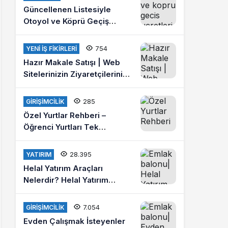
Güncellenen Listesiyle
Otoyol ve Köprü Geçiş
Ücretleri 2021
754
YENI İŞ FIKIRLERI
Hazır Makale Satışı | Web
Sitelerinizin Ziyaretçilerini
Arttırın
285
GIRIŞIMCILIK
Özel Yurtlar Rehberi –
Öğrenci Yurtları Tek
Platformda
28.395
YATIRIM
Helal Yatırım Araçları
Nelerdir? Helal Yatırım
Yapmak İstiyorum Diyenlere
Tavsiyeler?
7.054
GIRIŞIMCILIK
Evden Çalışmak İsteyenler