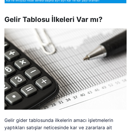
Adi ve imtiyazı hisse senedi başına ayrı ayrı kar ve kar payı oranları
Gelir Tablosu İlkeleri Var mı?
Gelir gider tablosunda ilkelerin amacı işletmelerin
yaptıkları satışlar neticesinde kar ve zararlara ait