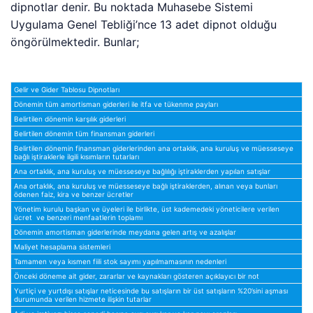
dipnotlar denir. Bu noktada Muhasebe Sistemi
Uygulama Genel Tebliği’nce 13 adet dipnot olduğu
öngörülmektedir. Bunlar;
Gelir ve Gider Tablosu Dipnotları
Dönemin tüm amortisman giderleri ile itfa ve tükenme payları
Belirtilen dönemin karşılık giderleri
Belirtilen dönemin tüm finansman giderleri
Belirtilen dönemin finansman giderlerinden ana ortaklık, ana kuruluş ve müesseseye
bağlı iştiraklerle ilgili kısımların tutarları
Ana ortaklık, ana kuruluş ve müesseseye bağlılığı iştiraklerden yapılan satışlar
Ana ortaklık, ana kuruluş ve müesseseye bağlı iştiraklerden, alınan veya bunları
ödenen faiz, kira ve benzer ücretler
Yönetim kurulu başkan ve üyeleri ile birlikte, üst kademedeki yöneticilere verilen
ücret ve benzeri menfaatlerin toplamı
Dönemin amortisman giderlerinde meydana gelen artış ve azalışlar
Maliyet hesaplama sistemleri
Tamamen veya kısmen fiili stok sayımı yapılmamasının nedenleri
Önceki döneme ait gider, zararlar ve kaynakları gösteren açıklayıcı bir not
Yurtiçi ve yurtdışı satışlar neticesinde bu satışların bir üst satışların %20’sini aşması
durumunda verilen hizmete ilişkin tutarlar