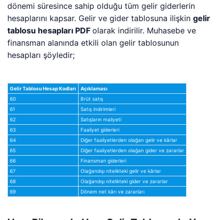
dönemi süresince sahip olduğu tüm gelir giderlerin
hesaplarını kapsar. Gelir ve gider tablosuna ilişkin
gelir
tablosu hesapları PDF
olarak indirilir. Muhasebe ve
finansman alanında etkili olan gelir tablosunun
hesapları şöyledir;
Gelir Tablosu Hesap Kodları
Açıklaması
60
Brüt satış
61
Satış indirimleri
62
Satışların maliyeti
63
Faaliyet giderleri
64
Diğer faaliyetlerden olağan gelir ve kârlar
65
Diğer faaliyetlerden olağan gider ve zararlar
66
Finansman giderleri
67
Olağandışı nitelikteki gelir ve kârlar
68
Olağandışı nitelikteki gider ve zararlar
69
Dönem net kârı ve zararları