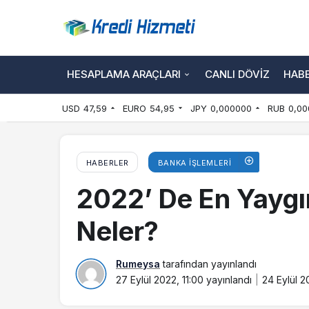
HESAPLAMA ARAÇLARI
CANLI DÖVIZ
HAB
USD
47,59
EURO
54,95
JPY
0,000000
RUB
0,00
HABERLER
BANKA İŞLEMLERI
2022’ De En Yaygın
Neler?
Rumeysa
tarafından yayınlandı
27 Eylül 2022, 11:00
yayınlandı
24 Eylül 2