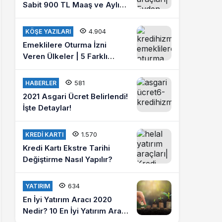
Sabit 900 TL Maaş ve Aylık
4 Bin Lira Kazanmak İster
misiniz?
4.904
KÖŞE YAZILARI
Emeklilere Oturma İzni
Veren Ülkeler | 5 Farklı
Ülkede Emeklilik Hayatı
Yaşayın
581
HABERLER
2021 Asgari Ücret Belirlendi!
İşte Detaylar!
1.570
KREDI KARTI
Kredi Kartı Ekstre Tarihi
Değiştirme Nasıl Yapılır?
634
YATIRIM
En İyi Yatırım Aracı 2020
Nedir? 10 En İyi Yatırım Aracı