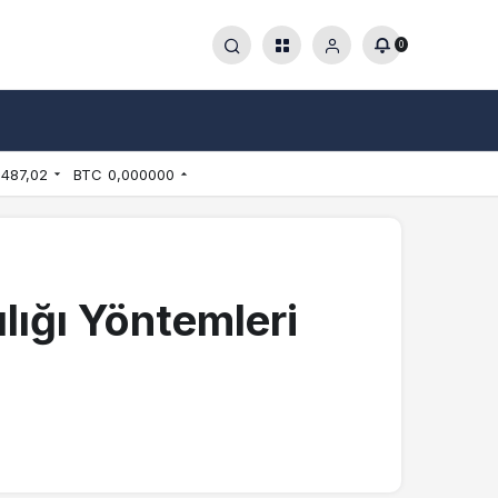
0
.487,02
BTC
0,000000
lığı Yöntemleri