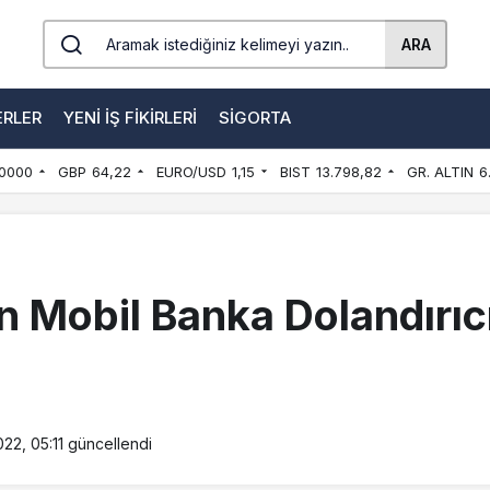
ARA
ERLER
YENI İŞ FIKIRLERI
SIGORTA
0000
GBP
64,22
EURO/USD
1,15
BIST
13.798,82
GR. ALTIN
6
 Mobil Banka Dolandırıcı
022, 05:11
güncellendi