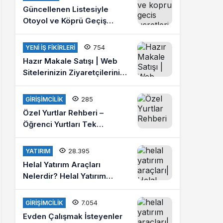
Güncellenen Listesiyle
Otoyol ve Köprü Geçiş
Ücretleri 2021
754
YENI İŞ FIKIRLERI
Hazır Makale Satışı | Web
Sitelerinizin Ziyaretçilerini
Arttırın
285
GIRIŞIMCILIK
Özel Yurtlar Rehberi –
Öğrenci Yurtları Tek
Platformda
28.395
YATIRIM
Helal Yatırım Araçları
Nelerdir? Helal Yatırım
Yapmak İstiyorum Diyenlere
Tavsiyeler?
7.054
GIRIŞIMCILIK
Evden Çalışmak İsteyenler