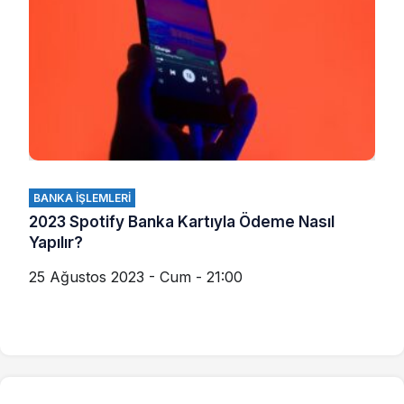
BANKA İŞLEMLERI
2023 Spotify Banka Kartıyla Ödeme Nasıl
Yapılır?
25 Ağustos 2023 - Cum - 21:00