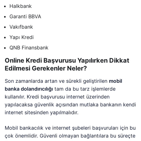
Halkbank
Garanti BBVA
Vakıfbank
Yapı Kredi
QNB Finansbank
Online Kredi Başvurusu Yapılırken Dikkat
Edilmesi Gerekenler Neler?
Son zamanlarda artan ve sürekli geliştirilen
mobil
banka dolandırıcılığı
tam da bu tarz işlemlerde
kullanılır. Kredi başvurusu internet üzerinden
yapılacaksa güvenlik açısından mutlaka bankanın kendi
internet sitesinden yapılmalıdır.
Mobil bankacılık ve internet şubeleri başvuruları için bu
çok önemlidir. Güvenli olmayan bağlantılara bu süreçte