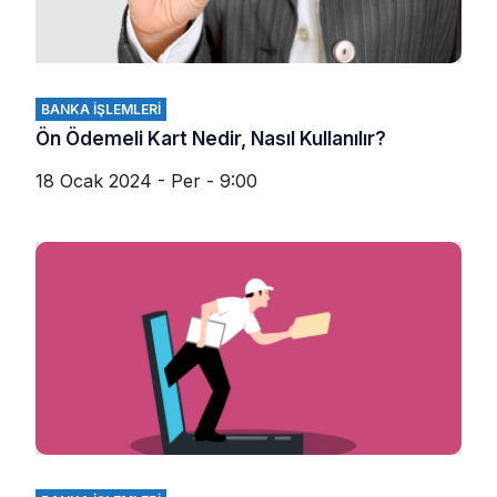
BANKA İŞLEMLERI
Ön Ödemeli Kart Nedir, Nasıl Kullanılır?
18 Ocak 2024 - Per - 9:00