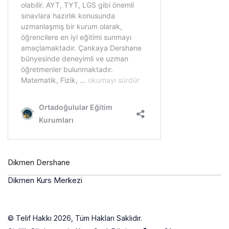
Dikmen Dershane
Dikmen Kurs Merkezi
© Telif Hakkı 2026, Tüm Hakları Saklıdır.