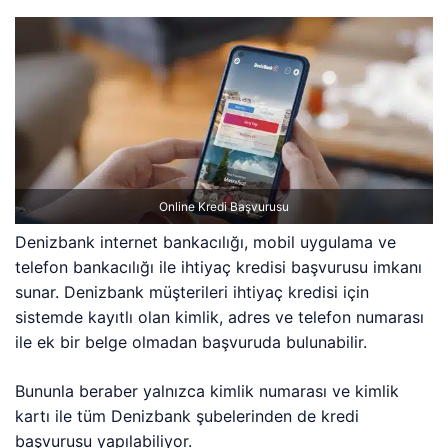
Online Kredi Başvurusu
Denizbank internet bankacılığı, mobil uygulama ve
telefon bankacılığı ile ihtiyaç kredisi başvurusu imkanı
sunar. Denizbank müşterileri ihtiyaç kredisi için
sistemde kayıtlı olan kimlik, adres ve telefon numarası
ile ek bir belge olmadan başvuruda bulunabilir.
Bununla beraber yalnızca kimlik numarası ve kimlik
kartı ile tüm Denizbank şubelerinden de kredi
başvurusu yapılabiliyor.