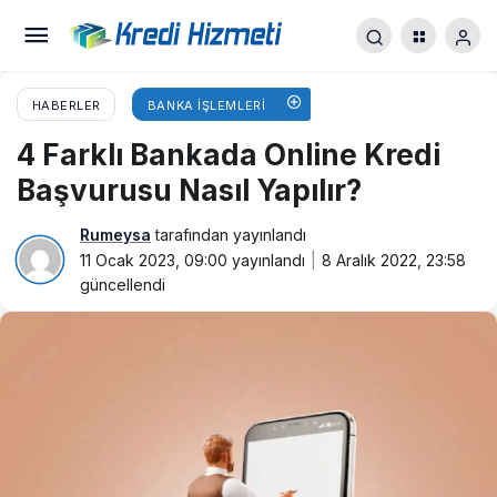
HABERLER
BANKA İŞLEMLERI
4 Farklı Bankada Online Kredi
Başvurusu Nasıl Yapılır?
Rumeysa
tarafından yayınlandı
11 Ocak 2023, 09:00
yayınlandı
8 Aralık 2022, 23:58
güncellendi