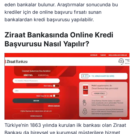
eden bankalar bulunur. Araştırmalar sonucunda bu
krediler için de online başvuru fırsatı sunan
bankalardan kredi başvurusu yapılabilir.
Ziraat Bankasında Online Kredi
Başvurusu Nasıl Yapılır?
Türkiye’nin 1863 yılında kurulan ilk bankası olan Ziraat
Bankası da bireysel ve kurumsal müşterilere hizmet