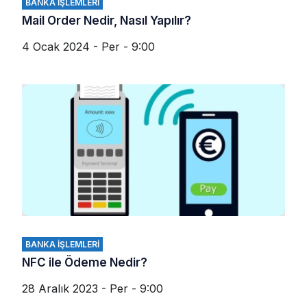
BANKA İŞLEMLERI
Mail Order Nedir, Nasıl Yapılır?
4 Ocak 2024 - Per - 9:00
BANKA İŞLEMLERI
NFC ile Ödeme Nedir?
28 Aralık 2023 - Per - 9:00