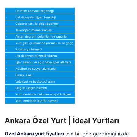
· Ücretsiz kahvaltı seçeneği
· Üst düzeyde hijyen temizliği
· Odalara kart ile giriş seçeneği
· Televizyon izleme alanları
· Alınan deprem önlemleri ve raporları
· Yurt giriş çıkışlarında parmak izi ile geçiş
· Kafeterya hizmeti
· Üst düzeyde güvenlik sistemi
· Spor salonu ve açık hava spor alanları
· Kültürel ve sosyal aktiviteler
· Bahçe alanı
· Voleybol ve basketbol alanı
· Ring ile ulaşım hizmeti
· Yurt içerisinde bulunan sosyal kulüpler
· Yurt içerisinde kuaför hizmeti
Ankara Özel Yurt | İdeal Yurtları
Özel Ankara yurt fiyatları
için bir göz gezdirdiğinizde