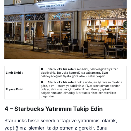
●
Starbucks hisseleri
senedini, belirlediğiniz fiyattan
Limit Emiri
:
alabilirsiniz. Bu yolla kontrolü siz sağlarsınız. Sizin
belirleyeceğiniz fiyata göre alım – satım yapılır.
●
Starbucks hisseleri
noktasında; en iyi piyasa fiyatına
göre, alım – satım yapabilirsiniz. Fiyat sınırı olmamasından
Piyasa Emiri
dolayı, alım – satım için beklenilmez. Geniş çaptaki
dalgalanmaların olmadığı Starbucks hisse senetleri için
uygundur.
4 – Starbucks Yatırımını Takip Edin
Starbucks hisse senedi ortağı ve yatırımcısı olarak,
yaptığınız işlemleri takip etmeniz gerekir. Bunu