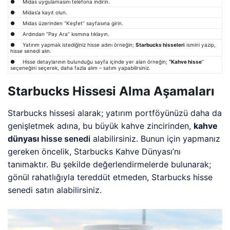
● Midas uygulamasını telefona indirin.
● Midas’a kayıt olun.
● Midas üzerinden “Keşfet” sayfasına girin.
● Ardından “Pay Ara” kısmına tıklayın.
● Yatırım yapmak istediğiniz hisse adını örneğin;
Starbucks hisseleri
ismini yazıp,
hisse senedi alın.
● Hisse detaylarının bulunduğu sayfa içinde yer alan örneğin;
“Kahve hisse
”
seçeneğini seçerek, daha fazla alım – satım yapabilirsiniz.
Starbucks Hissesi Alma Aşamaları
Starbucks hissesi alarak; yatırım portföyünüzü daha da
genişletmek adına, bu büyük kahve zincirinden,
kahve
dünyası
hisse senedi
alabilirsiniz. Bunun için yapmanız
gereken öncelik, Starbucks Kahve Dünyası’nı
tanımaktır. Bu şekilde değerlendirmelerde bulunarak;
gönül rahatlığıyla tereddüt etmeden, Starbucks hisse
senedi satın alabilirsiniz.