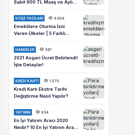
Sabit 900 TL Maaş ve Aylık
4 Bin Lira Kazanmak İster
misiniz?
4.904
KÖŞE YAZILARI
Emeklilere Oturma İzni
Veren Ülkeler | 5 Farklı
Ülkede Emeklilik Hayatı
Yaşayın
581
HABERLER
2021 Asgari Ücret Belirlendi!
İşte Detaylar!
1.570
KREDI KARTI
Kredi Kartı Ekstre Tarihi
Değiştirme Nasıl Yapılır?
634
YATIRIM
En İyi Yatırım Aracı 2020
Nedir? 10 En İyi Yatırım Aracı
Hangileridir?