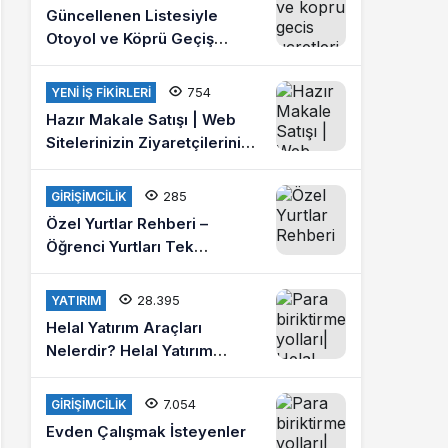
Güncellenen Listesiyle
Otoyol ve Köprü Geçiş
Ücretleri 2021
754
YENI İŞ FIKIRLERI
Hazır Makale Satışı | Web
Sitelerinizin Ziyaretçilerini
Arttırın
285
GIRIŞIMCILIK
Özel Yurtlar Rehberi –
Öğrenci Yurtları Tek
Platformda
28.395
YATIRIM
Helal Yatırım Araçları
Nelerdir? Helal Yatırım
Yapmak İstiyorum Diyenlere
Tavsiyeler?
7.054
GIRIŞIMCILIK
Evden Çalışmak İsteyenler