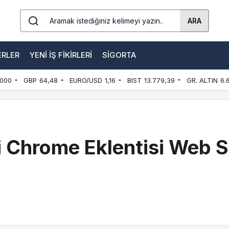
ARA
ERLER
YENI İŞ FIKIRLERI
SIGORTA
000
GBP
64,48
EURO/USD
1,16
BIST
13.779,39
GR. ALTIN
6.
i Chrome Eklentisi Web S