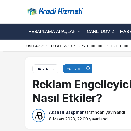
HESAPLAMA ARAÇLARI
CANLI DÖVIZ
HAB
USD
47,71
EURO
55,19
JPY
0,000000
RUB
0,000
HABERLER
YATIRIM
Reklam Engelleyic
Nasıl Etkiler?
Akansu Başpınar
tarafından yayınlandı
8 Mayıs 2023, 22:00
yayınlandı