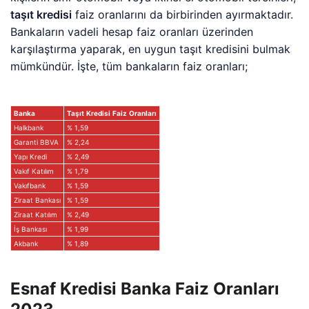
taşıt kredisi
faiz oranlarını da birbirinden ayırmaktadır.
Bankaların vadeli hesap faiz oranları üzerinden
karşılaştırma yaparak, en uygun taşıt kredisini bulmak
mümkündür. İşte, tüm bankaların faiz oranları;
Banka
Taşıt
Kredisi
Faiz
Oranları
Halkbank
% 1,59
Garanti BBVA
% 2,24
Yapı Kredi
% 2,49
Vakıf Katılım
% 1,79
Vakıfbank
% 1,59
Ziraat Bankası
% 1,59
Ziraat Katılım
% 2,49
İş Bankası
% 1,99
Akbank
% 1,89
Esnaf Kredisi Banka Faiz Oranları