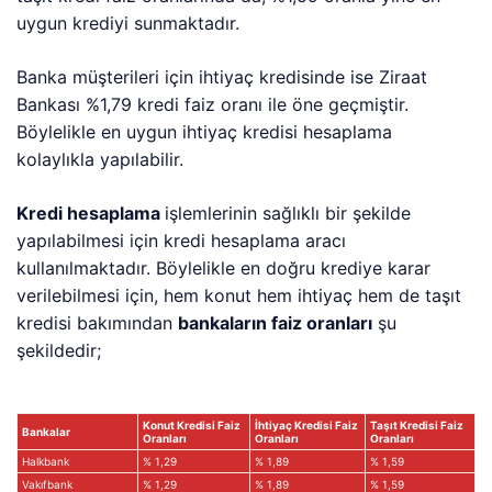
uygun krediyi sunmaktadır.
Banka müşterileri için ihtiyaç kredisinde ise Ziraat
Bankası %1,79 kredi faiz oranı ile öne geçmiştir.
Böylelikle en uygun ihtiyaç kredisi hesaplama
kolaylıkla yapılabilir.
Kredi hesaplama
işlemlerinin sağlıklı bir şekilde
yapılabilmesi için kredi hesaplama aracı
kullanılmaktadır. Böylelikle en doğru krediye karar
verilebilmesi için, hem konut hem ihtiyaç hem de taşıt
kredisi bakımından
bankaların faiz oranları
şu
şekildedir;
Konut Kredisi Faiz
İhtiyaç Kredisi Faiz
Taşıt Kredisi Faiz
Bankalar
Oranları
Oranları
Oranları
Halkbank
% 1,29
% 1,89
% 1,59
Vakıfbank
% 1,29
% 1,89
% 1,59