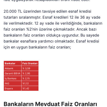
20.000 TL üzerinden tavsiye edilen esnaf kredisi
tutarları sıralanmıştır. Esnaf kredileri 12 ile 36 ay vade
ile verilmektedir. 12 ay vade ile verildiğinde, bankaların
faiz oranları %2’nin üzerine çıkmaktadır. Ancak bazı
bankaların faiz oranları oldukça uygundur. Bu sayede
bankalar esnaflara yardımcı olmaktadır. Esnaf kredisi
için en uygun bankaların faiz oranları;
Bankalar
Faiz Oranları
Akbank
% 3,59
Garanti BBVA
% 2,95
İş Bankası
% 2,15
ING
%1,12
Enpara
%1,42
Bankaların Mevduat Faiz Oranları