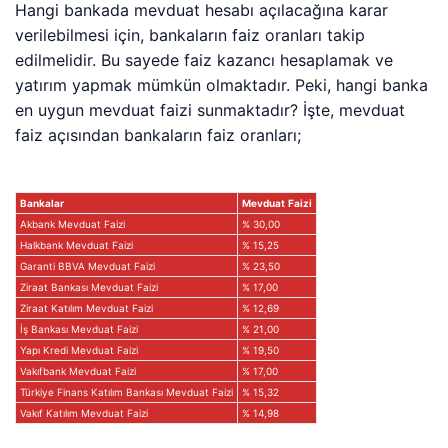
Hangi bankada mevduat hesabı açılacağına karar
verilebilmesi için, bankaların faiz oranları takip
edilmelidir. Bu sayede faiz kazancı hesaplamak ve
yatırım yapmak mümkün olmaktadır. Peki, hangi banka
en uygun mevduat faizi sunmaktadır? İşte, mevduat
faiz açısından bankaların faiz oranları;
Bankalar
Mevduat
Faizi
Akbank Mevduat Faizi
% 30,00
Halkbank Mevduat Faizi
% 15,25
Garanti BBVA Mevduat Faizi
% 23,50
Ziraat Bankası Mevduat Faizi
% 17,00
Ziraat Katılım Mevduat Faizi
% 12,69
İş Bankası Mevduat Faizi
% 21,00
Yapı Kredi Mevduat Faizi
% 19,50
Vakıfbank Mevduat Faizi
% 17,00
Türkiye Finans Katılım Bankası Mevduat Faizi
% 15,32
Vakıf Katılım Mevduat Faizi
% 14,98