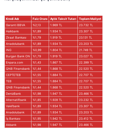
Kredi Adı
Faiz Oranı
Aylık Taksit Tutarı
Toplam Maliyet
Garanti BBVA
%2,13
1.969 TL
23.732 TL
Halkbank
%1,89
1.934 TL
23.307 TL
Ziraat Bankası
%1,79
1.919 TL
23.131 TL
Anadolubank
%1,89
1.934 TL
23.203 TL
ING
%0,99
1.804 TL
21.749 TL
Burgan Bank ON
%1,79
1.919 TL
23.027 TL
Enpara.com
%1,43
1.867 TL
22.399 TL
QNB Finansbank
%1,44
1.868 TL
22.520 TL
CEPTETEB
%1,55
1.884 TL
22.707 TL
TEB
%1,55
1.884 TL
22.707 TL
QNB Finansbank
%1,44
1.868 TL
22.520 TL
DenizBank
%1,98
1.947 TL
23.466 TL
Alternatifbank
%1,85
1.928 TL
23.232 TL
Vakıfbank
%1,89
1.934 TL
23.307 TL
Anadolubank
%1,89
1.934 TL
23.203 TL
İş Bankası
%1,95
1.942 TL
23.412 TL
Akbank
%1,98
1.947 TL
23.466 TL