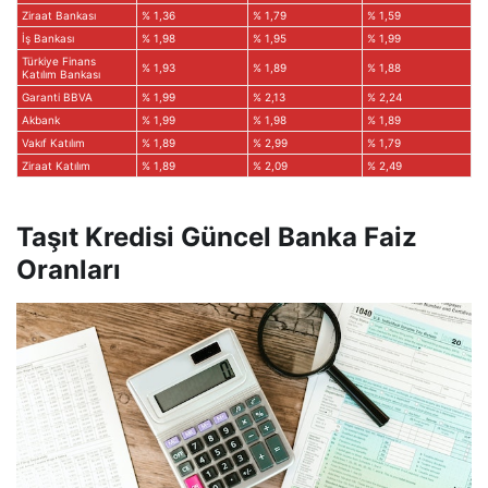
Ziraat Bankası
% 1,36
% 1,79
% 1,59
İş Bankası
% 1,98
% 1,95
% 1,99
Türkiye Finans
% 1,93
% 1,89
% 1,88
Katılım Bankası
Garanti BBVA
% 1,99
% 2,13
% 2,24
Akbank
% 1,99
% 1,98
% 1,89
Vakıf Katılım
% 1,89
% 2,99
% 1,79
Ziraat Katılım
% 1,89
% 2,09
% 2,49
Taşıt Kredisi Güncel Banka Faiz
Oranları