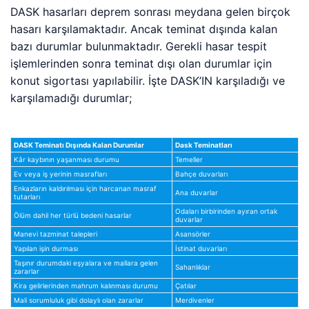
DASK hasarları deprem sonrası meydana gelen birçok
hasarı karşılamaktadır. Ancak teminat dışında kalan
bazı durumlar bulunmaktadır. Gerekli hasar tespit
işlemlerinden sonra teminat dışı olan durumlar için
konut sigortası yapılabilir. İşte DASK’IN karşıladığı ve
karşılamadığı durumlar;
DASK Teminatı Dışında Kalan Durumlar
Dask Teminatları
Kâr kaybının yaşanması durumu
Temeller
Ev veya iş yerinin masrafları
Bahçe duvarları
Enkazların kaldırılması için harcanan masraf
Ana duvarlar
tutarları
Odaları birbirinden ayıran ortak
Ölüm dahil her türlü bedeni hasarlar
duvarlar
Manevi tazminat talepleri
Asansörler
Yapılan işin durması
İstinat duvarları
Taşınır durumdaki eşyalara ve mallara gelen
Sahanlıklar
zararlar
Kira gelirlerinden mahrum kalınması durumu
Çatılar
Mali sorumluluk gibi dolaylı olan zararlar
Merdivenler