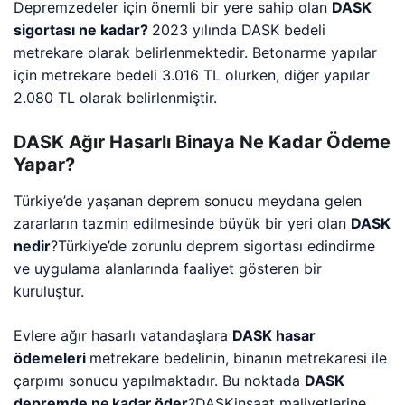
Depremzedeler için önemli bir yere sahip olan
DASK
sigortası ne kadar?
2023 yılında DASK bedeli
metrekare olarak belirlenmektedir. Betonarme yapılar
için metrekare bedeli 3.016 TL olurken, diğer yapılar
2.080 TL olarak belirlenmiştir.
DASK Ağır Hasarlı Binaya Ne Kadar Ödeme
Yapar?
Türkiye’de yaşanan deprem sonucu meydana gelen
zararların tazmin edilmesinde büyük bir yeri olan
DASK
nedir
?Türkiye’de zorunlu deprem sigortası edindirme
ve uygulama alanlarında faaliyet gösteren bir
kuruluştur.
Evlere ağır hasarlı vatandaşlara
DASK hasar
ödemeleri
metrekare bedelinin, binanın metrekaresi ile
çarpımı sonucu yapılmaktadır. Bu noktada
DASK
depremde
ne kadar
öder
?DASKinşaat maliyetlerine