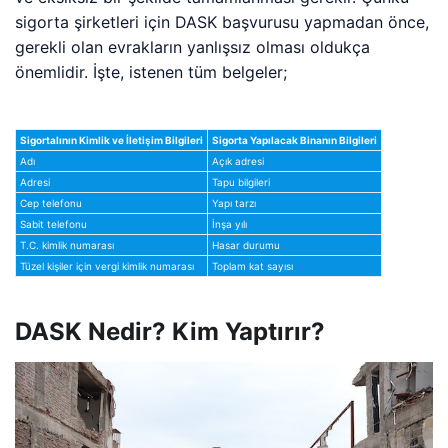
sigorta şirketleri için DASK başvurusu yapmadan önce,
gerekli olan evrakların yanlışsız olması oldukça
önemlidir. İşte, istenen tüm belgeler;
Sigortalının Kimlik ve İletişim Bilgileri
Sigorta Yapılacak Binanın Bilgileri
Adı
Açık adresi
Adresi
Tapu bilgileri
Cep telefonu
Yapı tarzı
Sabit telefonu
İnşa yılı
T.C. kimlik numarası
Hasar durumu
Tüzel kişiler için vergi kimlik numarası
Toplam kat sayısı
DASK Nedir? Kim Yaptırır?